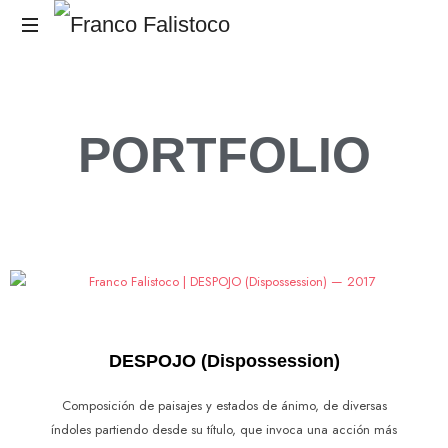
El
RUIDO,
es
el
PORTFOLIO
Mensaje.
DESPOJO (Dispossession)
Composición de paisajes y estados de ánimo, de diversas
índoles partiendo desde su título, que invoca una acción más