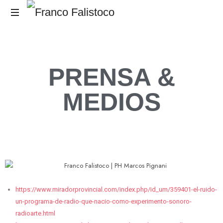
El
RUIDO,
es
el
PRENSA &
Mensaje.
MEDIOS
https://www.miradorprovincial.com/index.php/id_um/359401-el-ruido-
un-programa-de-radio-que-nacio-como-experimento-sonoro-
radioarte.html