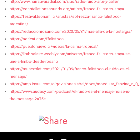
http://www.narrativaradial.com/sitio/radio-ruido-arte-y-calle/
https://constellationssounds.org/artists/franco-falistoco-araya
https://festival.tsonami.cl/artistas/sol-rezza-franco-falistoco-
argentina/
https://redaccionrosario.com/2023/05/31/mas-alla-de-la-nostalgia/
https://norient.com/ffalistoco
https://pueblonuevo.cl/videos/la-calma-tropical/
https://limboalaire.weebly.com/universo/franco-falistoco-araya-se-
une-a-limbo-desde-rosario
https://musexplat.com/2021/01/06/franco-falistoco-el-ruido-es-el-
mensaje/
https://amp.issuu.com/oigovisioneslabel/docs/moedular_fanzine_n_0_
https://www.audacy.com/podcast/el-ruido-es-el-mensaje-noise-is-
the-message-2a75e
Facebook
Twitter
Email