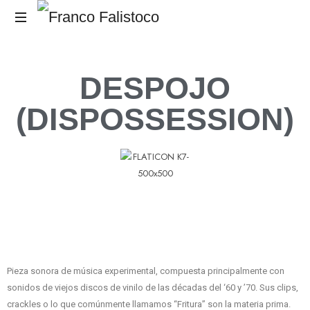
El
RUIDO,
DESPOJO
es
el
(DISPOSSESSION)
Mensaje.
Pieza sonora de música experimental, compuesta principalmente con
sonidos de viejos discos de vinilo de las décadas del ‘60 y ’70. Sus clips,
crackles o lo que comúnmente llamamos “Fritura” son la materia prima.