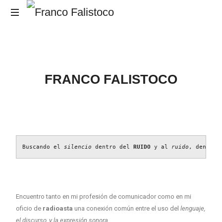
El
RUIDO,
es
el
FRANCO FALISTOCO
Mensaje.
Buscando el 
silencio
 dentro del 
RUIDO
 y al 
ruido
, dentro 
Encuentro tanto en mi profesión de comunicador como en mi
oficio de
radioasta
una conexión común entre el uso del
lenguaje,
el discurso, y la expresión sonora
.